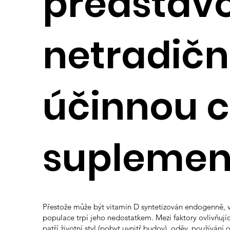
představ
netradiční
účinnou c
suplemen
Přestože může být vitamin D syntetizován endogenně, v
populace trpí jeho nedostatkem. Mezi faktory ovlivňujíc
patří životní styl (pobyt uvnitř budov), oděv, používání