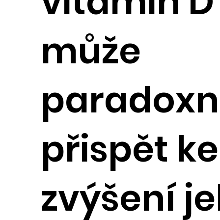
vitamin D
může
paradoxn
přispět ke
zvýšení j