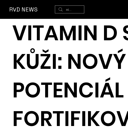
ěr
RVD NEWS
VITAMIN D 
KŮŽI: NOVÝ
POTENCIÁL
FORTIFIKO