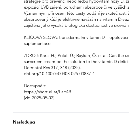
strategie pro prevenci nebo léčbu hypovitaminózy D, 
expozicí UVB záření, poruchami absorpce či ve vyšších 
Významným přínosem této cesty podání je skutečnost, ž
absorbovaný kůží je efektivně navázán na vitamin D-váza
zajištěna jeho vysoká biologická dostupnost ve srovnání
KLÍČOVÁ SLOVA: transdermální vitamin D – opalovací 
suplementace
ZDROJ: Kara, H.; Polat, Ü.; Baykan, Ö. et al. Can the us
sunscreen cream be the solution to the vitamin D defi
Dermatol Res 317, 348 (2025).
doi.org/10.1007/s00403-025-03837-4
Dostupné z:
https://shorturl.at/Laq4B
[cit. 2025-05-02]
Následující