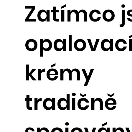
Zatímco j
opalovac
krémy
tradičně
spojovány