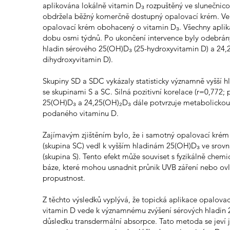
aplikována lokálně vitamin D₃ rozpuštěný ve slunečnic
obdržela běžný komerčně dostupný opalovací krém. Ve
opalovací krém obohacený o vitamin D₃. Všechny aplik
dobu osmi týdnů. Po ukončení intervence byly odebrány
hladin sérového 25(OH)D₃ (25-hydroxyvitamin D) a 24,
dihydroxyvitamin D).
Skupiny SD a SDC vykázaly statisticky významně vyšší 
se skupinami S a SC. Silná pozitivní korelace (r=0,772; 
25(OH)D₃ a 24,25(OH)₂D₃ dále potvrzuje metabolickou 
podaného vitaminu D.
Zajímavým zjištěním bylo, že i samotný opalovací krém
(skupina SC) vedl k vyšším hladinám 25(OH)D₃ ve srovn
(skupina S). Tento efekt může souviset s fyzikálně che
báze, které mohou usnadnit průnik UVB záření nebo ovl
propustnost.
Z těchto výsledků vyplývá, že topická aplikace opalo
vitamin D vede k významnému zvýšení sérových hladi
důsledku transdermální absorpce. Tato metoda se jeví j