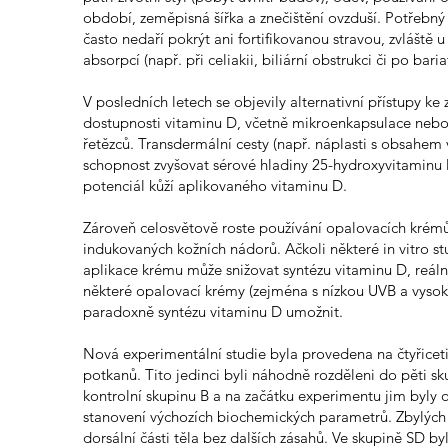
období, zeměpisná šířka a znečištění ovzduší. Potřebný
často nedaří pokrýt ani fortifikovanou stravou, zvláště u
absorpcí (např. při celiakii, biliární obstrukci či po bariat
V posledních letech se objevily alternativní přístupy ke
dostupnosti vitaminu D, včetně mikroenkapsulace nebo 
řetězců. Transdermální cesty (např. náplasti s obsahem
schopnost zvyšovat sérové hladiny 25-hydroxyvitaminu 
potenciál kůží aplikovaného vitaminu D.
Zároveň celosvětově roste používání opalovacích krém
indukovaných kožních nádorů. Ačkoli některé in vitro stu
aplikace krému může snižovat syntézu vitaminu D, reál
některé opalovací krémy (zejména s nízkou UVB a vys
paradoxně syntézu vitaminu D umožnit.
Nová experimentální studie byla provedena na čtyřicet
potkanů. Tito jedinci byli náhodně rozděleni do pěti s
kontrolní skupinu B a na začátku experimentu jim byly
stanovení výchozích biochemických parametrů. Zbylých
dorsální části těla bez dalších zásahů. Ve skupině SD b