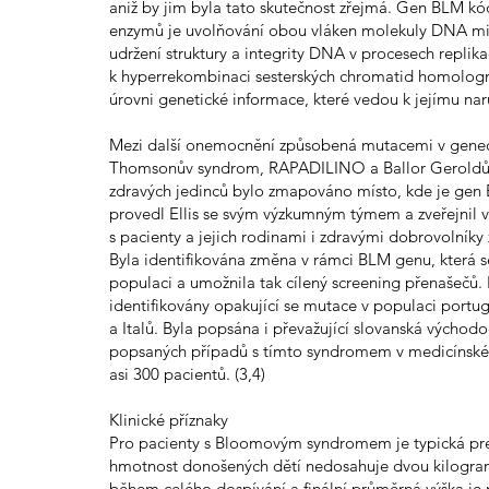
aniž by jim byla tato skutečnost zřejmá. Gen BLM kód
enzymů je uvolňování obou vláken molekuly DNA mimo
udržení struktury a integrity DNA v procesech replik
k hyperrekombinaci sesterských chromatid homolo
úrovni genetické informace, které vedou k jejímu na
Mezi další onemocnění způsobená mutacemi v genech
Thomsonův syndrom, RAPADILINO a Ballor Geroldů
zdravých jedinců bylo zmapováno místo, kde je gen B
provedl Ellis se svým výzkumným týmem a zveřejnil v
s pacienty a jejich rodinami i zdravými dobrovolník
Byla identifikována změna v rámci BLM genu, která 
populaci a umožnila tak cílený screening přenašečů. 
identifikovány opakující se mutace v populaci portu
a Italů. Byla popsána i převažující slovanská výcho
popsaných případů s tímto syndromem v medicínské l
asi 300 pacientů. (3,4)
Klinické příznaky
Pro pacienty s Bloomovým syndromem je typická pren
hmotnost donošených dětí nedosahuje dvou kilogram
během celého dospívání a finální průměrná výška je