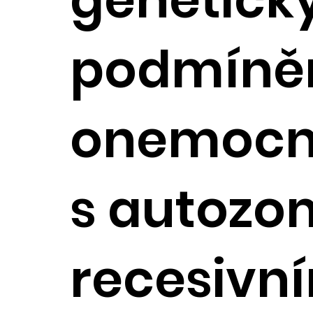
podmíně
onemocn
s autozo
recesivn