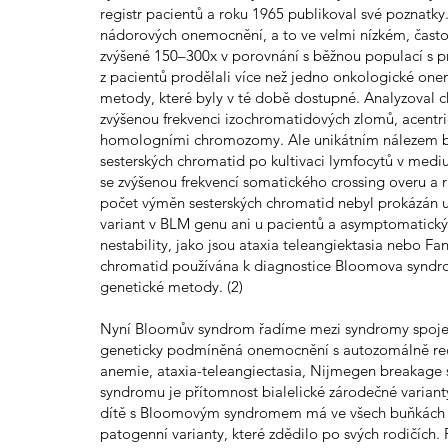
registr pacientů a roku 1965 publikoval své poznatk
nádorových onemocnění, a to ve velmi nízkém, často
zvýšené 150–300x v porovnání s běžnou populací s p
z pacientů prodělali více než jedno onkologické on
metody, které byly v té době dostupné. Analyzoval c
zvýšenou frekvenci izochromatidových zlomů, acent
homologními chromozomy. Ale unikátním nálezem byl
sesterských chromatid po kultivaci lymfocytů v medi
se zvýšenou frekvencí somatického crossing overu a 
počet výměn sesterských chromatid nebyl prokázán 
variant v BLM genu ani u pacientů a asymptomatic
nestability, jako jsou ataxia teleangiektasia nebo 
chromatid používána k diagnostice Bloomova syndro
genetické metody. (2)
Nyní Bloomův syndrom řadíme mezi syndromy spojen
geneticky podmíněná onemocnění s autozomálně rece
anemie, ataxia-teleangiectasia, Nijmegen breakag
syndromu je přítomnost bialelické zárodečné varia
dítě s Bloomovým syndromem má ve všech buňkách
patogenní varianty, které zdědilo po svých rodičích.