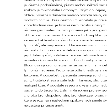
je výrazně podprůměrná, přesto mohou někteří pacien
znakem je mikrocefalie s drobným úzkým obličejem, r
obličeji výrazné v důsledku malého obvodu hlavy, v
podkožního tuku. Přes výraznou mikrocefalii je intele
v předškolním věku je typické nechutenství a častý
různými gastrointestinálními potížemi jako jsou gastr
obtíže postupně zmírní. Další zdravotní komplikací jso
většinou bakteriálního původu jako následek imunode
lymfocytů, ale mají sníženou hladinu sérových imuno
růstového hormonu jsou u dětí a dospívajících normál
jejich tělesný růst, uplatněna terapie růstovým ho
riskantní i kontraindikovanou z důvodu výskytu hemat
Bloomova syndromu je známé, že pacienti mají v dět
lymfomů i leukémií. Proto nelze odlišit, jestli byla
faktorem. V dospělosti u pacientů převažují solidní t
jícnu, tlustého střeva a dále ledvin, laryngu, plic, u
malignit kůže. V podstatě se jedná o vyšší riziko nád
pacientů do třiceti let. Dalšími klinickými projevy js
choroba bronchopulmonální, bronchiekázie, bronchiol
které se rozvíjejí i následkem opakovaných zánětů d
nejčastější příčinou úmrtí.