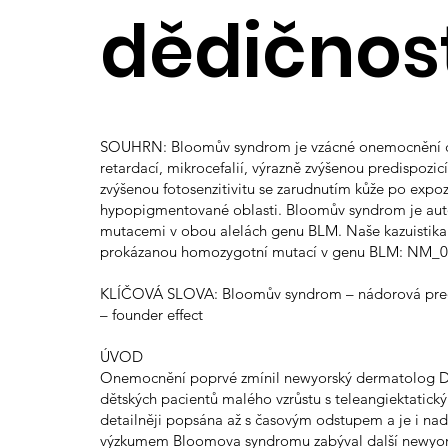
dědičnost
SOUHRN: Bloomův syndrom je vzácné onemocnění cha
retardací, mikrocefalií, výrazně zvýšenou predispozic
zvýšenou fotosenzitivitu se zarudnutím kůže po expozi
hypopigmentované oblasti. Bloomův syndrom je au
mutacemi v obou alelách genu BLM. Naše kazuistika 
prokázanou homozygotní mutací v genu BLM: NM_00
KLÍČOVÁ SLOVA: Bloomův syndrom – nádorová pred
– founder effect
ÚVOD
Onemocnění poprvé zmínil newyorský dermatolog Dav
dětských pacientů malého vzrůstu s teleangiektatic
detailněji popsána až s časovým odstupem a je i n
výzkumem Bloomova syndromu zabýval další newyorsk