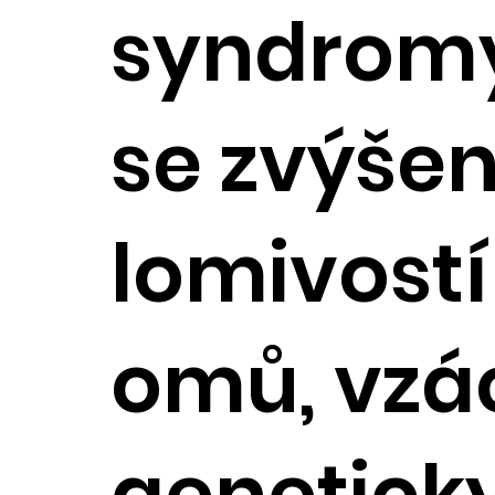
syndromy
se zvýše
lomivost
omů, vzá
genetick