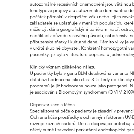
autozomálně recesivních onemocnění jsou většinou 
fenotypové projevy a u autozomálně dominantně děd
počátek příznaků v dospělém věku nebo jejich záva
zakladatele se uplatňuje v menších populacích, které
může být dána geografickými bariérami např. ostrovy
například z důvodu rasového původu, náboženství ne
příbuzenské sňatky i kulturně dané. Těmito vlivy je v
v určité skupině obyvatel. Konkrétní homozygotní var
pacientky, již byla v literatuře popsána u jedné rodi
Klinický význam zjištěného nálezu
U pacientky byla v genu BLM detekována varianta N
databází hodnocena jako class 3–5, tedy od klinick
programů je již hodnocena pouze jako patogenní. Ná
je asociován s Bloomovým syndromem (OMIM 21090
Dispenzarizace a léčba
Specializovaná péče o pacienty je zásadní v prevenci
Ochrana kůže prostředky s ochranným faktorem UV-B, 
rozvoje kožních nádorů. Děti a dospívající potřebují v
někdy nutné i zavedení perkutánní endoskopické gast