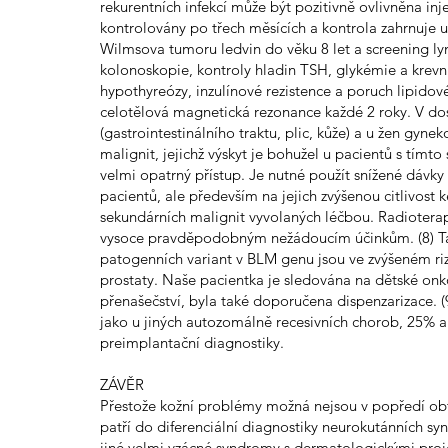
rekurentních infekcí může být pozitivně ovlivněna inj
kontrolovány po třech měsících a kontrola zahrnuje u
Wilmsova tumoru ledvin do věku 8 let a screening l
kolonoskopie, kontroly hladin TSH, glykémie a krevníc
hypothyreózy, inzulínové rezistence a poruch lipido
celotělová magnetická rezonance každé 2 roky. V dos
(gastrointestinálního traktu, plic, kůže) a u žen gy
malignit, jejichž výskyt je bohužel u pacientů s tí
velmi opatrný přístup. Je nutné použít snížené dávk
pacientů, ale především na jejich zvýšenou citlivost
sekundárních malignit vyvolaných léčbou. Radiotera
vysoce pravděpodobným nežádoucím účinkům. (8) Ta
patogenních variant v BLM genu jsou ve zvýšeném ri
prostaty. Naše pacientka je sledována na dětské onk
přenašečství, byla také doporučena dispenzarizace. (9
jako u jiných autozomálně recesivních chorob, 25% a
preimplantační diagnostiky.
ZÁVĚR
Přestože kožní problémy možná nejsou v popředí o
patří do diferenciální diagnostiky neurokutánních s
jiné velmi vzácné syndromy s dermatologickými pr