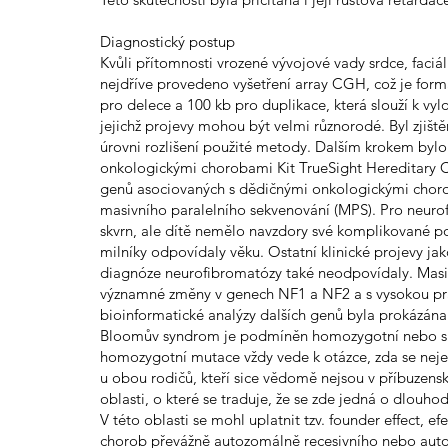
Diagnostický postup
Kvůli přítomnosti vrozené vývojové vady srdce, faciá
nejdříve provedeno vyšetření array CGH, což je form
pro delece a 100 kb pro duplikace, která slouží k v
jejichž projevy mohou být velmi různorodé. Byl zjišt
úrovni rozlišení použité metody. Dalším krokem byl
onkologickými chorobami Kit TrueSight Hereditary 
genů asociovaných s dědičnými onkologickými chor
masivního paralelního sekvenování (MPS). Pro neurofi
skvrn, ale dítě nemělo navzdory své komplikované p
milníky odpovídaly věku. Ostatní klinické projevy jak
diagnóze neurofibromatózy také neodpovídaly. Masiv
významné změny v genech NF1 a NF2 a s vysokou pra
bioinformatické analýzy dalších genů byla prokázá
Bloomův syndrom je podmíněn homozygotní nebo sl
homozygotní mutace vždy vede k otázce, zda se neje
u obou rodičů, kteří sice vědomě nejsou v příbuzens
oblasti, o které se traduje, že se zde jedná o dlouh
V této oblasti se mohl uplatnit tzv. founder effect, e
chorob převážně autozomálně recesivního nebo auto