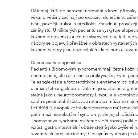
Děti mají kůži po narození normální a kožní příznak
věku. U většiny začínají po expozici slunečnímu zářen
tváří, později i rukou a předloktí. Zarudnutí provázej
záněty rtů. U některých pacientů se vyskytuje alopeci
kožním projevem jsou četné skvrny café-au-lait, al
nádory se objevují převážně v oblastech vystavených 
kožními nádory jsou bazocelulární karcinom a skvam
Diferenciální diagnostika
Pacienti s Bloomovým syndromem mají četné kožní pr
onemocnění, ale částečně se překrývají s jinými ge
Teleangiektázie a fotosenzitivita s erytémem po oslu
u araxia teleangiektasia. Dalšími jsou ploché pigmen
stejné jako u neurofibromatózy I. typu, ale kombino
spolu s postnatální růstovou retardací můžeme najít
LEOPARD, naopak kožní depigmentace můžeme vidět u
patří mezi neurokutánní syndromy, ale jejich dědi
Thomsonova syndromu můžeme vidět rozvoj poikilo
vzrůst, gastrointestinální obtíže stejně jako zvýšené
skvamocelulární karcinomy; Cocaynův syndrom je cha