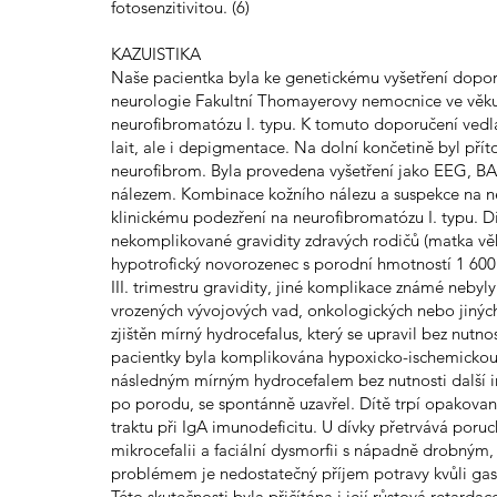
fotosenzitivitou. (6)
KAZUISTIKA
Naše pacientka byla ke genetickému vyšetření dop
neurologie Fakultní Thomayerovy nemocnice ve věku 
neurofibromatózu I. typu. K tomuto doporučení vedla 
lait, ale i depigmentace. Na dolní končetině byl pří
neurofibrom. Byla provedena vyšetření jako EEG, B
nálezem. Kombinace kožního nálezu a suspekce na ne
klinickému podezření na neurofibromatózu I. typu. Dí
nekomplikované gravidity zdravých rodičů (matka věk
hypotrofický novorozenec s porodní hmotností 1 600 g
III. trimestru gravidity, jiné komplikace známé neb
vrozených vývojových vad, onkologických nebo jiných
zjištěn mírný hydrocefalus, který se upravil bez nut
pacientky byla komplikována hypoxicko-ischemickou e
následným mírným hydrocefalem bez nutnosti další 
po porodu, se spontánně uzavřel. Dítě trpí opakovan
traktu při IgA imunodeficitu. U dívky přetrvává poruc
mikrocefalii a faciální dysmorfii s nápadně drobný
problémem je nedostatečný příjem potravy kvůli gast
Této skutečnosti byla přičítána i její růstová retardac