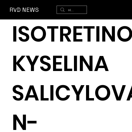
ěr
RVD NEWS
ISOTRETINO
KYSELINA
SALICYLOV
N-