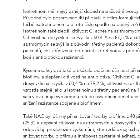
Isotretinoin měl nejvýraznější dopad na snižování tvorby 
Původně bylo pozorováno 40 případů biofilm-formujícíc
léčbě isotretinoinem ale toto číslo spadlo na pouhých 6 
Isotretinoin také zlepšil citlivost C. acnes na azithromyci
Citlivost na doxycyklin se zvýšila z 60,4 % na 87,5 % a cit
azithromycin se zvýšila z původní třetiny pacientů dokon
pacientů, což zdůrazňuje potenciál isotretinoinu v podpůr
boji s antibiotickou rezistencí.
Kyselina salicylová také prokázala značnou účinnost při s
biofilmu a zlepšení citlivosti na antibiotika. Citlivost C. 
doxycyklin se zvýšila z 60,4 % na 79,2 %, citlivost na azi
vzrostla stejně jako u isotretinoinu z třetiny pacientů na 
salicylová hraje významnou roli při usnadnění penetrace 
snížení rezistence spojené s biofilmem.
Také NAC byl účinný při snižování tvorby biofilmu z 40 p
(25 %) a zlepšení citlivosti na azithromycin a doxycyklin. T
odpovídají předchozím výzkumům, které zdůrazňují sc
snižovat tvorbu biofilmu a inhibovat bakteriální adhezi,