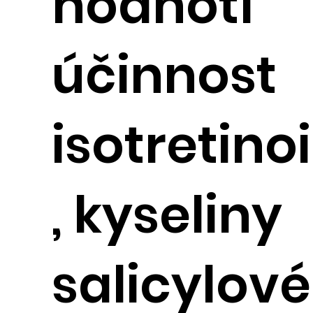
hodnotí
účinnost
isotretino
, kyseliny
salicylové