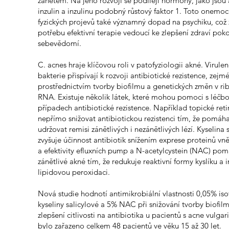
zánětem. Na jeho rozvoji se podílejí hormony, jako jsou
inzulin a inzulinu podobný růstový faktor 1. Toto onem
fyzických projevů také významný dopad na psychiku, což
potřebu efektivní terapie vedoucí ke zlepšení zdraví poko
sebevědomí.
C. acnes hraje klíčovou roli v patofyziologii akné. Virulen
bakterie přispívají k rozvoji antibiotické rezistence, zejm
prostřednictvím tvorby biofilmu a genetických změn v r
RNA. Existuje několik látek, které mohou pomoci s léčb
případech antibiotické rezistence. Například topické re
nepřímo snižovat antibiotickou rezistenci tím, že pomáha
udržovat remisi zánětlivých i nezánětlivých lézí. Kyselina 
zvyšuje účinnost antibiotik snížením exprese proteinů v
a efektivity efluxních pump a N-acetylcystein (NAC) pom
zánětlivé akné tím, že redukuje reaktivní formy kyslíku a 
lipidovou peroxidaci.
Nová studie hodnotí antimikrobiální vlastnosti 0,05% iso
kyseliny salicylové a 5% NAC při snižování tvorby biofil
zlepšení citlivosti na antibiotika u pacientů s acne vulgar
bylo zařazeno celkem 48 pacientů ve věku 15 až 30 let.