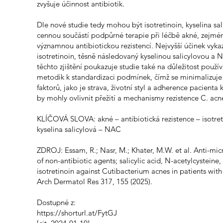
zvyšuje účinnost antibiotik.
Dle nové studie tedy mohou být isotretinoin, kyselina s
cennou součástí podpůrné terapie při léčbě akné, zejmé
významnou antibiotickou rezistencí. Nejvyšší účinek vyka
isotretinoin, těsně následovaný kyselinou salicylovou a
těchto zjištění poukazuje studie také na důležitost použív
metodik k standardizaci podmínek, čímž se minimalizuje 
faktorů, jako je strava, životní styl a adherence pacienta 
by mohly ovlivnit přežití a mechanismy rezistence C. acn
KLÍČOVÁ SLOVA: akné – antibiotická rezistence – isotret
kyselina salicylová – NAC
ZDROJ: Essam, R.; Nasr, M.; Khater, M.W. et al. Anti-mic
of non-antibiotic agents; salicylic acid, N-acetylcysteine,
isotretinoin against Cutibacterium acnes in patients with
Arch Dermatol Res 317, 155 (2025).
Dostupné z:
https://shorturl.at/FytGJ