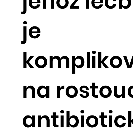
jehož léč
je
kompliko
na rostou
antibiotic