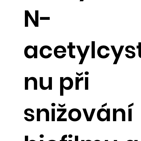
N-
acetylcys
nu při
snižování