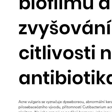
biofilmu a
zvyšování
citlivosti 
antibiotik
Acne vulgaris se vyznačuje dysseboreou, abnormální kera
pilosebaceózního vývodu, přítomností Cutibacterium acn