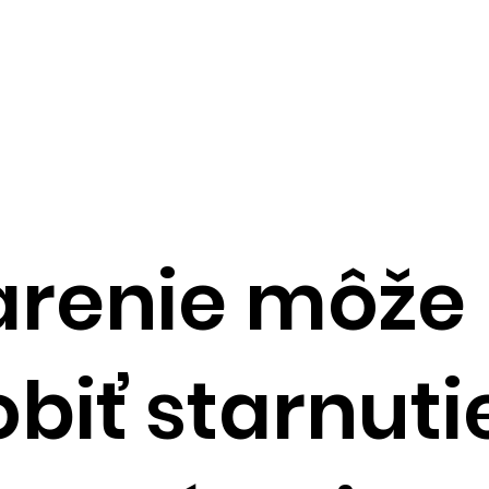
arenie môže
biť starnuti