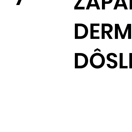
ZÁPA
DERM
DÔSL