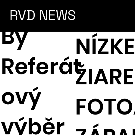
RVD NEWS
By
NÍZK
Referát
ŽIARE
ový
FOTO
výběr