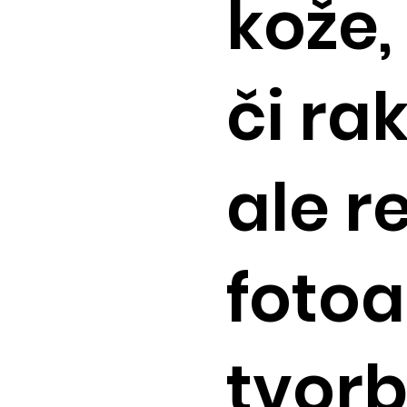
kože,
či ra
ale r
foto
tvor