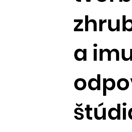
zhru
a im
odpo
štúdi