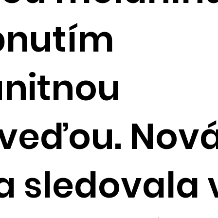
bnutím
unitnou
veďou. Nov
a sledovala 