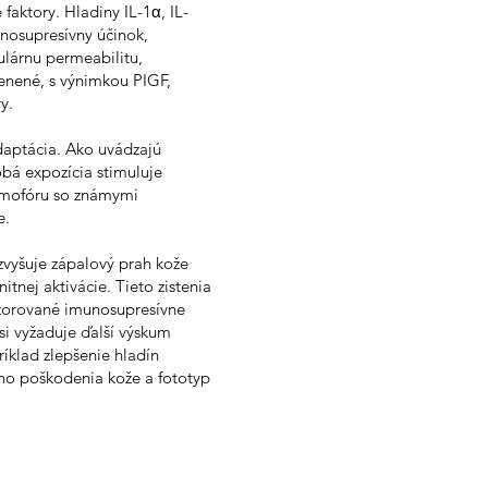
aktory. Hladiny IL-1α, IL-
nosupresívny účinok,
lárnu permeabilitu,
enené, s výnimkou PIGF,
y.
daptácia. Ako uvádzajú
bá expozícia stimuluje
romofóru so známymi
e.
zvyšuje zápalový prah kože
nej aktivácie. Tieto zistenia
pozorované imunosupresívne
i vyžaduje ďalší výskum
íklad zlepšenie hladín
neho poškodenia kože a fototyp