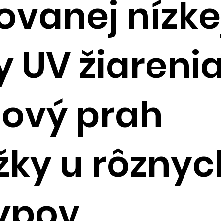
vanej nízke
 UV žiareni
lový prah
žky u rôznyc
ypov.