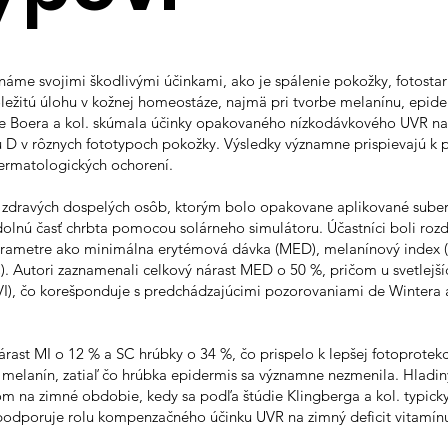
 známe svojimi škodlivými účinkami, ako je spálenie pokožky, fotostar
ležitú úlohu v kožnej homeostáze, najmä pri tvorbe melanínu, epide
e Boera a kol. skúmala účinky opakovaného nízkodávkového UVR na
ínu D v rôznych fototypoch pokožky. Výsledky významne prispievajú k 
ermatologických ochorení.
 zdravých dospelých osôb, ktorým bolo opakovane aplikované suber
olnú časť chrbta pomocou solárneho simulátoru. Účastníci boli rozd
parametre ako minimálna erytémová dávka (MED), melanínový index (M
 Autori zaznamenali celkový nárast MED o 50 %, pričom u svetlejších
VI), čo korešponduje s predchádzajúcimi pozorovaniami de Wintera a 
rast MI o 12 % a SC hrúbky o 34 %, čo prispelo k lepšej fotoprotekci
elanín, zatiaľ čo hrúbka epidermis sa významne nezmenila. Hladiny 
m na zimné obdobie, kedy sa podľa štúdie Klingberga a kol. typick
 podporuje rolu kompenzačného účinku UVR na zimný deficit vitamín