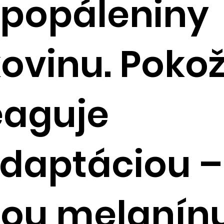
 popáleniny
kovinu. Poko
eaguje
adaptáciou –
bou melanínu