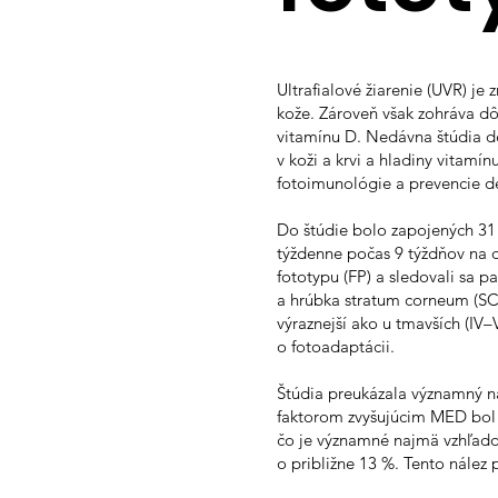
Ultrafialové žiarenie (UVR) je
kože. Zároveň však zohráva dô
vitamínu D. Nedávna štúdia d
v koži a krvi a hladiny vitam
fotoimunológie a prevencie d
Do štúdie bolo zapojených 31
týždenne počas 9 týždňov na d
fototypu (FP) a sledovali sa 
a hrúbka stratum corneum (SC).
výraznejší ako u tmavších (IV–
o fotoadaptácii.
Štúdia preukázala významný ná
faktorom zvyšujúcim MED bol m
čo je významné najmä vzhľado
o približne 13 %. Tento nález