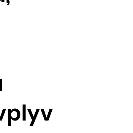
á
vplyv