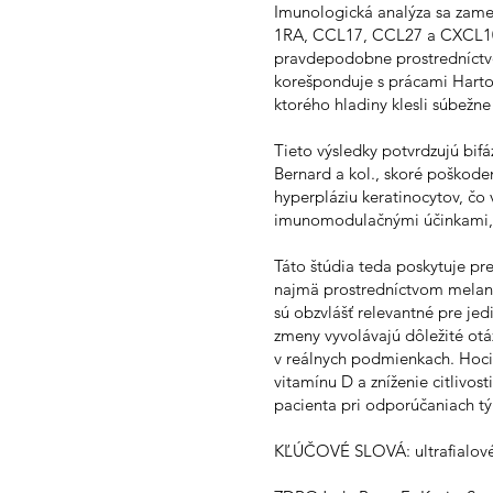
Imunologická analýza sa zamer
1RA, CCL17, CCL27 a CXCL10 (
pravdepodobne prostredníctvo
korešponduje s prácami Harton
ktorého hladiny klesli súbežne
Tieto výsledky potvrdzujú bif
Bernard a kol., skoré poškode
hyperpláziu keratinocytov, čo
imunomodulačnými účinkami, a
Táto štúdia teda poskytuje p
najmä prostredníctvom melanín
sú obzvlášť relevantné pre je
zmeny vyvolávajú dôležité otá
v reálnych podmienkach. Hoci 
vitamínu D a zníženie citlivos
pacienta pri odporúčaniach tý
KĽÚČOVÉ SLOVÁ: ultrafialové