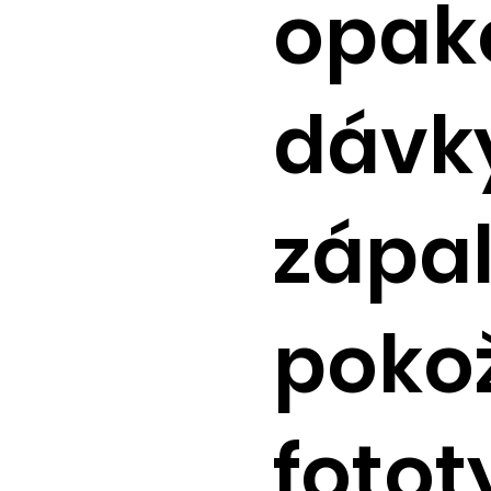
opako
dávky
zápa
poko
fotot