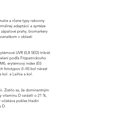
nutie a rôzne typy rakoviny
rmálnej adaptácii a syntéze
 zápalové prahy, biomarkery
poznatkom v oblasti
ytémové UVR (0,8 SED) trikrát
elení podľa Fitzpatrickovho
I), erytémový index (EI)
 fototypov (I–III) bol nárast
kol. a Laihia a kol.
i. Zistilo sa, že dominantným
vitamínu D vzrástli o 21 %,
y očakáva pokles hladín
u D.