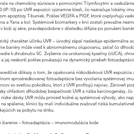
ala na chemokíny súvisiace s pomocnými T-lymfocytmi a vaskulárne f
IP-10) po UVR expozícii významne klesli, čo naznačuje lokálny imu
m apoptózy T-buniek. Pokles VEGFA a PIGF, ktoré ovplyvňujú vasku
a a Yana a kol. Systémové biomarkery v krvi zostali prevažne nezm
 v koži aj sére, pravdepodobne v dôsledku difúzie po porušení bariér
ázický charakter účinku UVR – úvodný zápal nasleduje epidermálna a
nie bariéry môže viesť k abnormálnemu olupovaniu, zatiaľ čo dlhodo
 vedie k zhrubnutiu SC. Zvýšenie cis-urokanovej kyseliny (cUCA), ch
 jej neskorší pokles poukazujú na dynamický priebeh fotoadaptáci
resvedčivé dôkazy o tom, že opakovaná nízkodávková UVR expozícia 
om sprostredkovanej fotoadaptácie bez vyvolania systémovej imunit
dincov so svetlou pokožkou, ktorí z UVR profitujú najviac. Zároveň 
zky ohľadom dlhodobej bezpečnosti UVR a rizika karcinogenézy, čo s
nízke dávky UVR môžu priniesť kožné aj systémové výhody, ako napr
ti na spálenie, klinici by mali individuálne zvažovať riziká kumulatív
kajúcich sa pobytu na slnku.
 žiarenie – fotoadaptácia – imunomodulácia kože