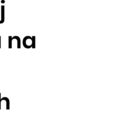
j
a na
h