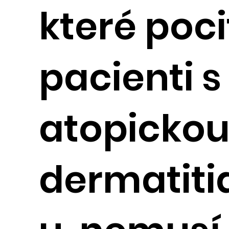
které poci
pacienti s
atopicko
dermatiti