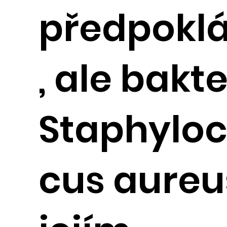
předpokl
, ale bakte
Staphylo
cus aureu