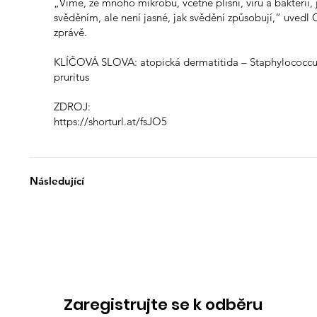
„Víme, že mnoho mikrobů, včetně plísní, virů a bakterií
svěděním, ale není jasné, jak svědění způsobují,“ uvedl C
zprávě.
KLÍČOVÁ SLOVA: atopická dermatitida – Staphylococcu
pruritus
ZDROJ:
https://shorturl.at/fsJO5
Následující
Zaregistrujte se k odběru