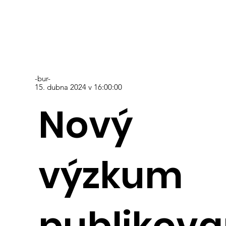
-bur-
15. dubna 2024 v 16:00:00
Nový
výzkum
publikov