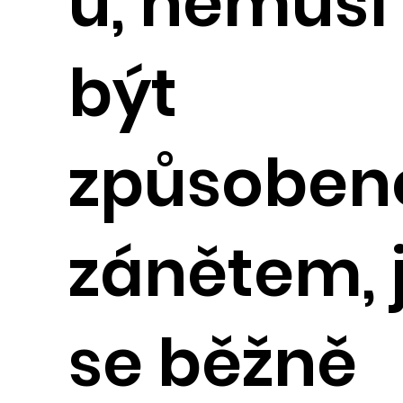
u, nemusí
být
způsoben
zánětem, 
se běžně