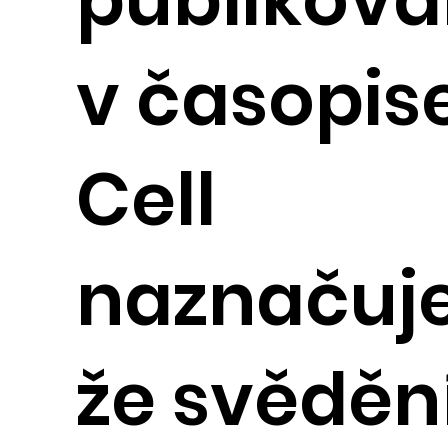
v časopis
Cell
naznačuje
že svědění