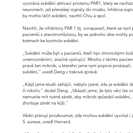
vyvolává svědění aktivací proteinu PAR1, který se nacház
neuronech, jež přenášejí signály do mozku. Inhibice sig
by mohla léčit svědění, navrhli Chiu a spol.
Navrhli, že inhibitory PAR 1 (tj. vorapaxar), které se nyní 
pacientů s aterotrombózou, by se jednoho dne mohly pou
krémech ke kontrole svědění.
„Svědění může být u pacientů, kteří trpí chronickými ko
onemocněními, značně vysilující. Mnoho z těchto pacient
právě ten mikrob, u kterého jsme nyní poprvé prokázali,
svědění,“ uvedl Deng v tiskové zprávě.
„Když jsme studii zahájili, nebylo jasné, zda je svědění 
či nikoliv,“ dodal Deng. „Ukázali jsme, že tyto věci lze od
nemusíte mít nutně zánět, aby mikrob způsobil svědění, 
zhoršuje zánět na kůži.“
Vědci plánují prozkoumat, zda mohou svědění vyvolat i 
S. aureus, uvedl Harvard.