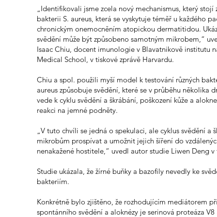
„Identifikovali jsme zcela nový mechanismus, který stojí
bakterii S. aureus, která se vyskytuje téměř u každého pa
chronickým onemocněním atopickou dermatitidou. Ukáza
svědění může být způsobeno samotným mikrobem,“ uved
Isaac Chiu, docent imunologie v Blavatnikově institutu 
Medical School, v tiskové zprávě Harvardu.
Chiu a spol. použili myší model k testování různých bakterií
aureus způsobuje svědění, které se v průběhu několika dn
vede k cyklu svědění a škrábání, poškození kůže a aloknez
reakci na jemné podněty.
„V tuto chvíli se jedná o spekulaci, ale cyklus svědění a
mikrobům prospívat a umožnit jejich šíření do vzdálenýc
nenakažené hostitele,“ uvedl autor studie Liwen Deng v 
Studie ukázala, že žírné buňky a bazofily nevedly ke svěd
bakteriím.
Konkrétně bylo zjištěno, že rozhodujícím mediátorem př
spontánního svědění a aloknézy je serinová proteáza V8 