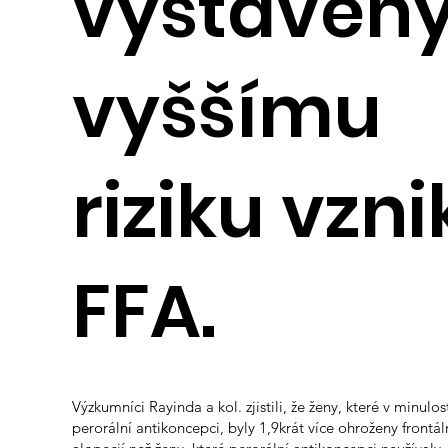
vystaven
vyššímu
riziku vzni
FFA.
Výzkumníci Rayinda a kol. zjistili, že ženy, které v minulost
perorální antikoncepci, byly 1,9krát více ohroženy frontáln