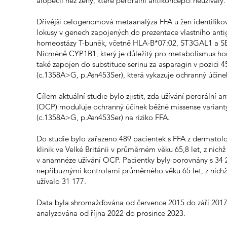
alopecií než ženy, které perorální antikoncepci neužívaly.
Dřívější celogenomová metaanalýza FFA u žen identifikov
lokusy v genech zapojených do prezentace vlastního anti
homeostázy T-buněk, včetně HLA-B*07:02, ST3GAL1 a 
Nicméně CYP1B1, který je důležitý pro metabolismus ho
také zapojen do substituce serinu za asparagin v pozici 4
(c.1358A>G, p.Asn453Ser), která vykazuje ochranný účine
Cílem aktuální studie bylo zjistit, zda užívání perorální 
(OCP) moduluje ochranný účinek běžné missense varian
(c.1358A>G, p.Asn453Ser) na riziko FFA.
Do studie bylo zařazeno 489 pacientek s FFA z dermatol
klinik ve Velké Británii v průměrném věku 65,8 let, z nich
v anamnéze užívání OCP. Pacientky byly porovnány s 34 
nepříbuznými kontrolami průměrného věku 65 let, z nic
užívalo 31 177.
Data byla shromažďována od července 2015 do září 2017
analyzována od října 2022 do prosince 2023.