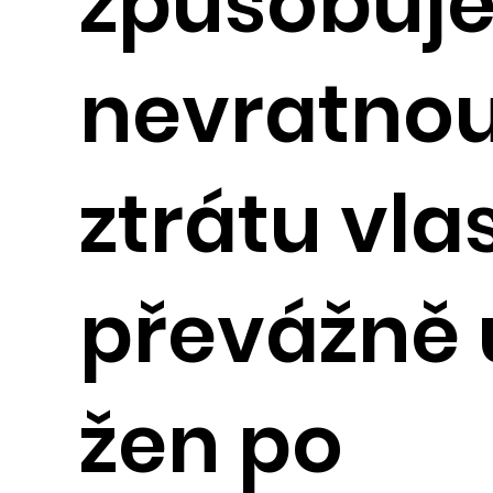
způsobuj
nevratno
ztrátu vla
převážně 
žen po