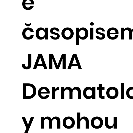
é
časopise
JAMA
Dermatol
y mohou