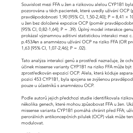
Souvislost mezi FFA u žen a rizikovou alelou CYP1B1 byl
pozorována u těch pacientek, které uvedly užívání OCP 
pravděpodobnosti 1,90 [95% CI, 1,50-2,40]; P = 8,41 × 10
u žen bez doložené expozice OCP (poměr pravděpodobn
[95% CI, 0,82-1,64]; P = .39). Úplný model interakce genu
prokázal významnou aditivní statistickou interakci mezi c
p.453Asn a anamnézou užívání OCP na riziko FFA (OR pro
1,63 [95% CI, 1,07-2,46]; P = .02).
Tato analýza interakcí genů a prostředí naznačuje, že oc
účinek missense varianty CYP1B1 na riziko FFA může být
zprostředkován expozicí OCP. Alela, která kóduje aspara
pozici 453 CYP1B1, byla spojena se zvýšenou pravděpod
pouze u účastníků s anamnézou OCP.
Podle autorů jejich předchozí studie identifikovala riziko
několika genech, které mohou způsobovat FFA u žen. Uká
missense varianta CYP1B1 pomáhá chránit před FFA; uží
perorálních antikoncepčních pilulek (OCP) však může ten
modulovat.