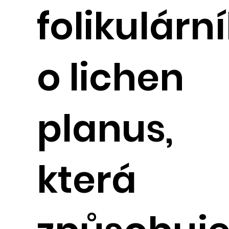
folikulárn
o lichen
planus,
která